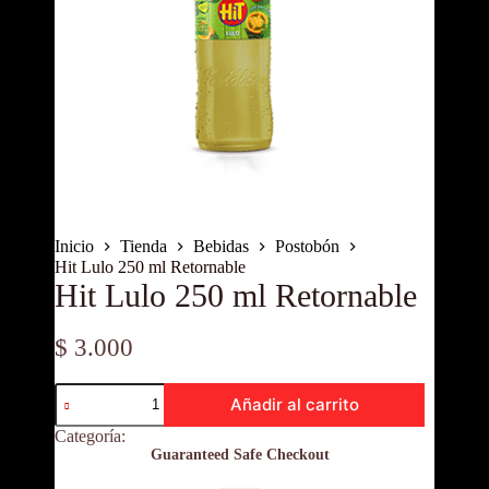
Inicio
Tienda
Bebidas
Postobón
Hit Lulo 250 ml Retornable
Hit Lulo 250 ml Retornable
$
3.000
Hit
Añadir al carrito
Lulo
250
Categoría:
Postobón
ml
Guaranteed Safe Checkout
Retornable
cantidad