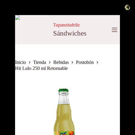
Saltar
al
Tupanzitafeliz
contenido
Sándwiches
Inicio
Tienda
Bebidas
Postobón
Hit Lulo 250 ml Retornable