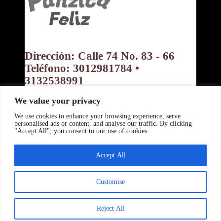
Dirección: Calle 74 No. 83 - 66
Teléfono: 3012981784 •
3132538991
Bogotá D.C. Colombia
We value your privacy
Política de privacidad
Política de Cookies
Términos y Condiciones
We use cookies to enhance your browsing experience, serve
Copyright ©
personalised ads or content, and analyse our traffic. By clicking
"Accept All", you consent to our use of cookies.
www.tupanzitafeliz.com 2026 -
Powered By:
Accept All
www.beranyer.com
Desing By:
www.crisalida.us
Customise
0
Reject All