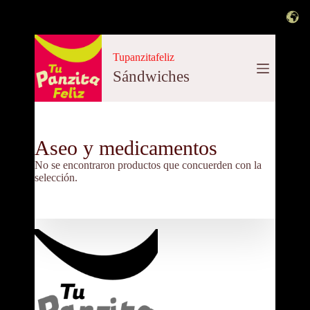
Saltar
al
Tupanzitafeliz
contenido
Sándwiches
Aseo y medicamentos
No se encontraron productos que concuerden con la
selección.
Contáctanos: