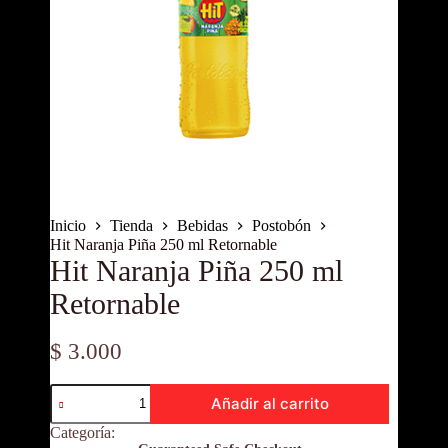
Inicio
Tienda
Bebidas
Postobón
Hit Naranja Piña 250 ml Retornable
Hit Naranja Piña 250 ml
Retornable
$
3.000
Hit
Añadir al carrito
Naranja
Piña
Categoría:
Postobón
250