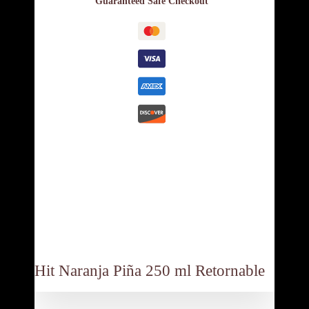
Guaranteed Safe Checkout
ml
Retornable
cantidad
Descripción
Contáctanos:
Hit Naranja Piña 250 ml Retornable