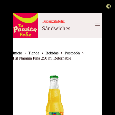
Saltar
al
Tupanzitafeliz
contenido
Sándwiches
Inicio
Tienda
Bebidas
Postobón
Hit Naranja Piña 250 ml Retornable