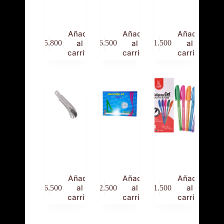
Tamaño
Tamaño
Grande
Carta
Oficio
Plastico
Añadir
Añadir
Añadir
al
al
al
$
5.800
$
6.500
$
1.500
carrito
carrito
carrito
Bisturí
Block
Bolígrafo
Metálico
Dina A3
Gel Klipp
Añadir
Añadir
Añadir
al
al
al
$
6.500
$
2.500
$
1.500
carrito
carrito
carrito