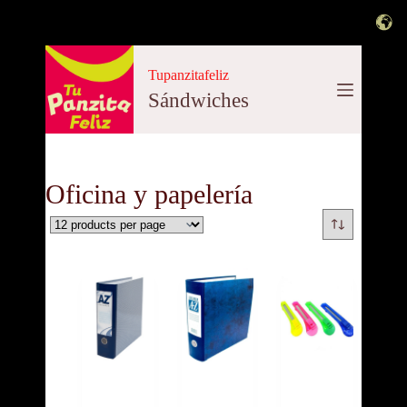
Saltar
al
Tupanzitafeliz
contenido
Sándwiches
Oficina y papelería
AZ
Az
Bisturí