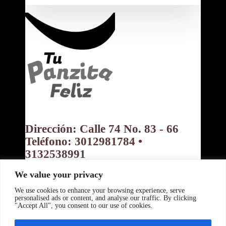
Dirección: Calle 74 No. 83 - 66
Teléfono: 3012981784 •
3132538991
Bogotá D.C. Colombia
We value your privacy
Política de privacidad
Política de Cookies
Términos y Condiciones
We use cookies to enhance your browsing experience, serve
Copyright ©
personalised ads or content, and analyse our traffic. By clicking
"Accept All", you consent to our use of cookies.
www.tupanzitafeliz.com 2026 -
Powered By: