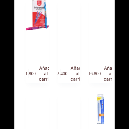
Bolígrafo
Bolsa
Bolsillo
Gel
holograma
Acetato
Retráctil
tamaño M
Delgado
Oficio*25
Añadir
Añadir
Añadir
al
al
al
$
1.800
$
2.400
$
16.800
carrito
carrito
carrito