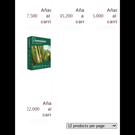
Añadir
Añadir
Añadir
al
al
al
$
7.500
$
45.200
$
6.000
carrito
carrito
carrito
Resma
Reprograf
Carta
Añadir
al
$
22.000
carrito
Contáctanos: