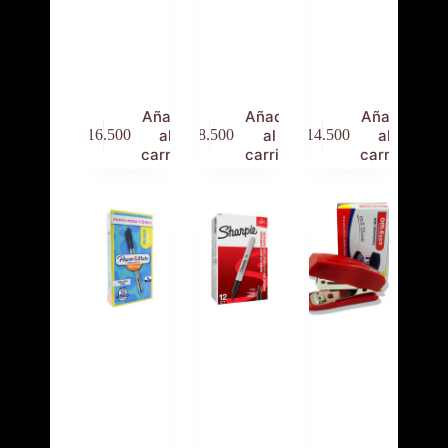
Bolsillo
Caja de
Caja de
Acetato
lápices
lápices
Grueso
grafito
paper
Carta *25
Korés
mate x 12
Añadir
Añadir
Añadir
al
al
al
$
16.500
$
8.500
$
14.500
carrito
carrito
carrito
Caja
Caja
Cosedora
lapiceros
Marcador
Kilométrico
Sharpie
Negros
Negro
Punta Fina
x 12