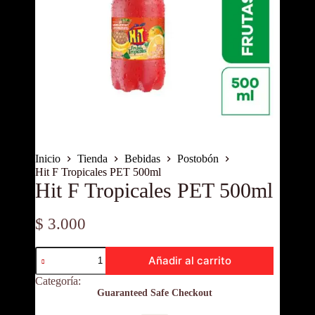
Inicio
Tienda
Bebidas
Postobón
Hit F Tropicales PET 500ml
Hit F Tropicales PET 500ml
$
3.000
Hit
Añadir al carrito
F
Tropicales
Categoría:
Postobón
PET
Guaranteed Safe Checkout
500ml
cantidad