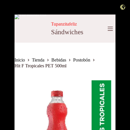
Saltar
al
Tupanzitafeliz
contenido
Sándwiches
Inicio
Tienda
Bebidas
Postobón
Hit F Tropicales PET 500ml