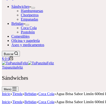
Sándwiches
Hamburguesas
Choriperros
Empanadas
Bebidas
Coca Cola
Postobón
Comestibles
Oficina y papelería
Aseo y medicamentos
Buscar
Carro
$
0
0
de
compra
Tupanzitafeliz
Sándwiches
Menú
Inicio
Tienda
Bebidas
Coca Cola
Agua Brisa Sabor Limón 600ml P
Inicio
Tienda
Bebidas
Coca Cola
Agua Brisa Sabor Limón 600ml P