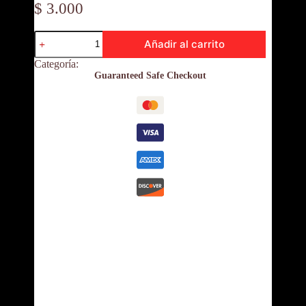
$
3.000
Coca
Añadir al carrito
Cola
350ml
Categoría:
Coca Cola
Retornable
Guaranteed Safe Checkout
Vidrio
cantidad
Descripción