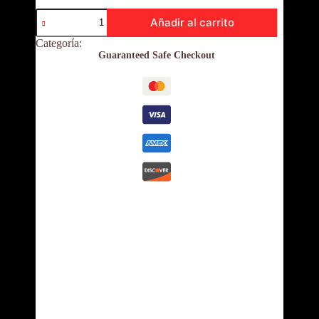
Block
Añadir al carrito
Dina
A3
Categoría:
Oficina y papelería
cantidad
Guaranteed Safe Checkout
Descripción