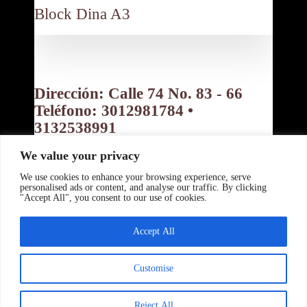
Contáctanos:
Block Dina A3
Dirección: Calle 74 No. 83 - 66
Teléfono: 3012981784 •
3132538991
Bogotá D.C. Colombia
We value your privacy
Política de privacidad
Política de Cookies
Términos y Condiciones
We use cookies to enhance your browsing experience, serve
Copyright ©
personalised ads or content, and analyse our traffic. By clicking
"Accept All", you consent to our use of cookies.
www.tupanzitafeliz.com 2026 -
Powered By:
Accept All
www.beranyer.com
Desing By:
www.crisalida.us
Customise
0
Reject All